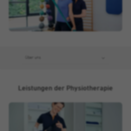
Wird verwendet, um einige Details über den
sozialen Medien.
Zweck
Benutzer zu speichern, wie die eindeutige
Laufzeit
Sitzung
pseudonymisierte Besucher-ID.
Werbung
Dieses Cookie enthält anonyme
Diese Cookies werden von unseren Werbepartnern auf unserer
Benutzerinformationen (in der Regel eine
Name
_pk_ref
Website gesetzt.
eindeutige ID), welche zur Zuordnung Ihres
Zweck
Benutzers zur den von Ihnen aufgerufenen
Anbieter
Cookie-Informationen anzeigen
St. Augustinus Gruppe
Name
CONSENT
Seiten dienen. Sie werden direkt oder kurze
Zeit nach dem Verlassen des
Über uns
Laufzeit
6 Monate
Anbieter
Google
Internetangebots automatisch gelöscht.
Wird zur Speicherung der
Laufzeit
16 Jahre
Attributionsinformationen, des Referrers, der
Zweck
Name
dismissCoronaBanner
ursprünglich zum Besuch der Website
Cookies von Drittanbietern. Sie bieten
Leistungen der Physiotherapie
verwendet wurde, verwendet.
bestimmte Funktionen von Google und
Anbieter
St. Augustinus Kliniken gGmbH
können bestimmte Einstellungen
Zweck
entsprechend den Nutzungsmustern
Laufzeit
Sitzung
Name
_pk_ses, _pk_cvar, _pk_hsr
speichern und die Anzeigen, die in Google-
Suchanfragen erscheinen, personalisieren.
Dieses Cookie dient zur Speicherung, ob der
Anbieter
St. Augustinus Gruppe
Zweck
Corona-Banner bereits geschlossen wurde.