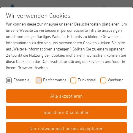
Wir verwenden Cookies
Wir können diese zur Analyse unserer Besucherdaten platzieren, um
unsere Website zu verbessern, personalisierte Inhalte anzuzeigen
und Ihnen ein großartiges Website-Erlebnis zu bieten. Für weitere
Informationen zu den von uns verwendeten Cookies klicken Sie bitte
auf „Weitere Informationen anzeigen“. Sollten Sie zu einem späteren
Zeitpunkt die Nutzung der Cookies nicht mehr wünschen, können Sie
diese Cookies in der Datenschutzerklärung deaktivieren und/oder in
Ihrem Browser löschen.
Essenziell
Performance
Funktional
Werbung
Alle akzeptieren
Speichern & schließen
Nur notwendige Cookies akzeptieren