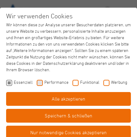
Wir verwenden Cookies
Wir können diese zur Analyse unserer Besucherdaten platzieren, um
unsere Website zu verbessern, personalisierte Inhalte anzuzeigen
und Ihnen ein großartiges Website-Erlebnis zu bieten. Für weitere
Informationen zu den von uns verwendeten Cookies klicken Sie bitte
auf „Weitere Informationen anzeigen“. Sollten Sie zu einem späteren
Zeitpunkt die Nutzung der Cookies nicht mehr wünschen, können Sie
Pflegefachkräftekampagne
diese Cookies in der Datenschutzerklärung deaktivieren und/oder in
#unverzichtbarfüralle
Ihrem Browser löschen.
Essenziell
Performance
Funktional
Werbung
Alle akzeptieren
Speichern & schließen
Unersetzbar für die Pflege. Unerschütterlich im Einsatz.
Unersetzbar für das Team. Unermüdlich im Beruf. Das sind
Nur notwendige Cookies akzeptieren