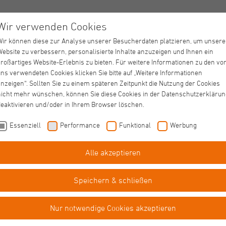
Wir verwenden Cookies
Wir können diese zur Analyse unserer Besucherdaten platzieren, um unsere
Website zu verbessern, personalisierte Inhalte anzuzeigen und Ihnen ein
großartiges Website-Erlebnis zu bieten. Für weitere Informationen zu den vo
ns verwendeten Cookies klicken Sie bitte auf „Weitere Informationen
nzeigen“. Sollten Sie zu einem späteren Zeitpunkt die Nutzung der Cookies
nicht mehr wünschen, können Sie diese Cookies in der Datenschutzerklärun
deaktivieren und/oder in Ihrem Browser löschen.
Essenziell
Performance
Funktional
Werbung
Alle akzeptieren
Mauritius Therapieklinik
Presse
Speichern & schließen
Nur notwendige Cookies akzeptieren