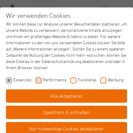
Wir verwenden Cookies
Wir können diese zur Analyse unserer Besucherdaten platzieren, um
unsere Website zu verbessern, personalisierte Inhalte anzuzeigen
und Ihnen ein großartiges Website-Erlebnis zu bieten. Für weitere
Informationen zu den von uns verwendeten Cookies klicken Sie bitte
auf „Weitere Informationen anzeigen“. Sollten Sie zu einem späteren
Zeitpunkt die Nutzung der Cookies nicht mehr wünschen, können Sie
Mauritius Therapieklinik
diese Cookies in der Datenschutzerklärung deaktivieren und/oder in
Aktuelles
Ihrem Browser löschen.
Essenziell
Performance
Funktional
Werbung
Alle akzeptieren
Speichern & schließen
Willkommen zurück, Dr. Sören Lutz
Ein bekanntes Gesicht übernimmt
Nur notwendige Cookies akzeptieren