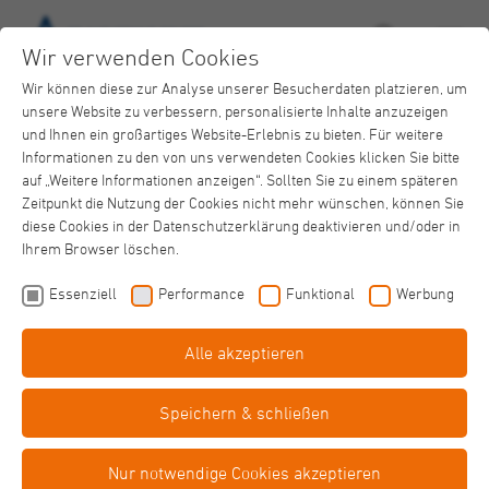
Wir verwenden Cookies
Wir können diese zur Analyse unserer Besucherdaten platzieren, um
unsere Website zu verbessern, personalisierte Inhalte anzuzeigen
und Ihnen ein großartiges Website-Erlebnis zu bieten. Für weitere
Informationen zu den von uns verwendeten Cookies klicken Sie bitte
auf „Weitere Informationen anzeigen“. Sollten Sie zu einem späteren
Zeitpunkt die Nutzung der Cookies nicht mehr wünschen, können Sie
diese Cookies in der Datenschutzerklärung deaktivieren und/oder in
Ihrem Browser löschen.
Essenziell
Performance
Funktional
Werbung
Alle akzeptieren
Speichern & schließen
Nur notwendige Cookies akzeptieren