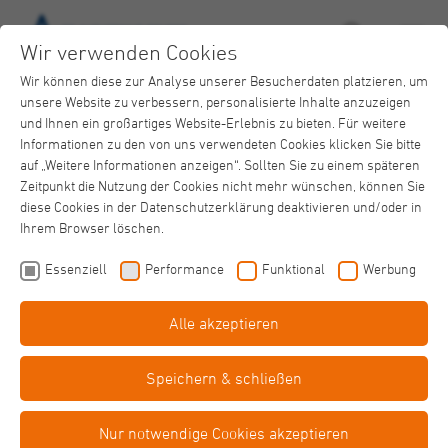
Wir verwenden Cookies
Wir können diese zur Analyse unserer Besucherdaten platzieren, um
unsere Website zu verbessern, personalisierte Inhalte anzuzeigen
und Ihnen ein großartiges Website-Erlebnis zu bieten. Für weitere
Informationen zu den von uns verwendeten Cookies klicken Sie bitte
auf „Weitere Informationen anzeigen“. Sollten Sie zu einem späteren
Zeitpunkt die Nutzung der Cookies nicht mehr wünschen, können Sie
diese Cookies in der Datenschutzerklärung deaktivieren und/oder in
Ihrem Browser löschen.
Essenziell
Performance
Funktional
Werbung
Alle akzeptieren
Speichern & schließen
Nur notwendige Cookies akzeptieren