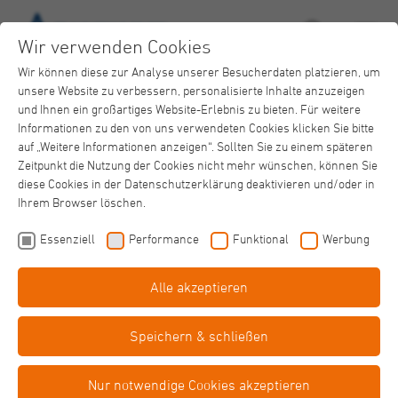
Wir verwenden Cookies
Wir können diese zur Analyse unserer Besucherdaten platzieren, um
unsere Website zu verbessern, personalisierte Inhalte anzuzeigen
und Ihnen ein großartiges Website-Erlebnis zu bieten. Für weitere
Informationen zu den von uns verwendeten Cookies klicken Sie bitte
auf „Weitere Informationen anzeigen“. Sollten Sie zu einem späteren
Zeitpunkt die Nutzung der Cookies nicht mehr wünschen, können Sie
diese Cookies in der Datenschutzerklärung deaktivieren und/oder in
Ihrem Browser löschen.
Essenziell
Performance
Funktional
Werbung
Alle akzeptieren
Speichern & schließen
Nur notwendige Cookies akzeptieren