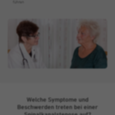
führen
Welche Symptome und
Beschwerden treten bei einer
Spinalkanalstenose auf?