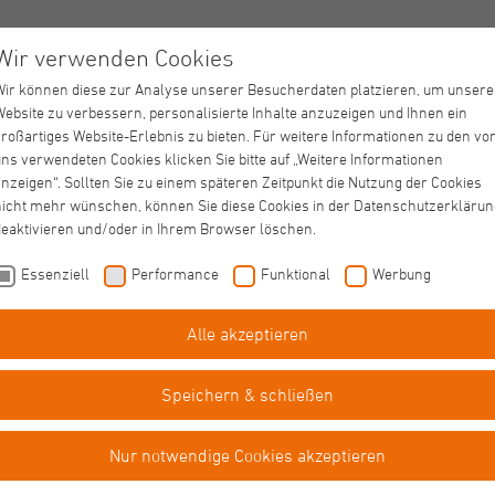
Wir verwenden Cookies
Wir können diese zur Analyse unserer Besucherdaten platzieren, um unsere
Website zu verbessern, personalisierte Inhalte anzuzeigen und Ihnen ein
idung für die Ausbildung bei der St. Augustinus Gruppe
großartiges Website-Erlebnis zu bieten. Für weitere Informationen zu den vo
ns verwendeten Cookies klicken Sie bitte auf „Weitere Informationen
nzeigen“. Sollten Sie zu einem späteren Zeitpunkt die Nutzung der Cookies
nicht mehr wünschen, können Sie diese Cookies in der Datenschutzerklärun
deaktivieren und/oder in Ihrem Browser löschen.
Essenziell
Performance
Funktional
Werbung
Aktuelle News
Alle akzeptieren
Ausbildung bei der St. A
Speichern & schließen
l für die Menschen da s
Nur notwendige Cookies akzeptieren