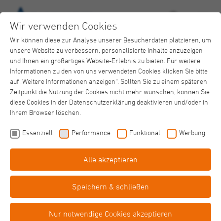
Wir verwenden Cookies
Wir können diese zur Analyse unserer Besucherdaten platzieren, um
unsere Website zu verbessern, personalisierte Inhalte anzuzeigen
und Ihnen ein großartiges Website-Erlebnis zu bieten. Für weitere
Zurück zur Spendenübersicht
Informationen zu den von uns verwendeten Cookies klicken Sie bitte
auf „Weitere Informationen anzeigen“. Sollten Sie zu einem späteren
Zeitpunkt die Nutzung der Cookies nicht mehr wünschen, können Sie
diese Cookies in der Datenschutzerklärung deaktivieren und/oder in
Ihrem Browser löschen.
Spenden für das Haus Immaculata
Essenziell
Performance
Funktional
Werbung
Alle akzeptieren
Wir freuen uns sehr, wenn Sie unsere Arbeit mit einer
Spende unterstützen möchten. Dank Ihrer Hilfe können wir
Speichern & schließen
beispielsweise weitere Freizeitaktivitäten anbieten.
Nur notwendige Cookies akzeptieren