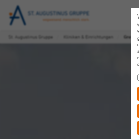
St. Augustinus Gruppe
Kliniken & Einrichtungen
Greven
u
a