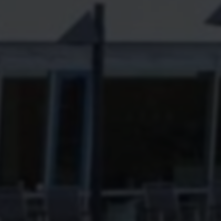
Anbieter
Google
Laufzeit
3 Monate
Dieses Cookie wird von Google Adsense für
Zweck
Versuche mit websiteübergreifender Werbung
gesetzt.
Name
IDE
Anbieter
Double Click (Google)
Laufzeit
1 Jahr
Cookie von Double Click (Google), mit dem wir
Zweck
unsere Werbekampagnen analysieren und
optimieren können.