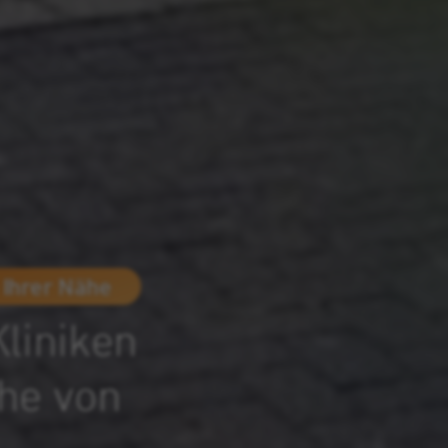
 Ihrer Nähe
Kliniken
he von